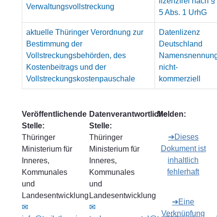
lizenzfrei nach §
Verwaltungsvollstreckung
5 Abs. 1 UrhG
aktuelle Thüringer Verordnung zur
Datenlizenz
Bestimmung der
Deutschland
Vollstreckungsbehörden, des
Namensnennun
Kostenbeitrags und der
nicht-
Vollstreckungskostenpauschale
kommerziell
Veröffentlichende
Datenverantwortliche
Melden:
Stelle:
Stelle:
➔Dieses
Thüringer
Thüringer
Dokument ist
Ministerium für
Ministerium für
inhaltlich
Inneres,
Inneres,
fehlerhaft
Kommunales
Kommunales
und
und
Landesentwicklung
Landesentwicklung
➔Eine
✉
✉
Verknüpfung