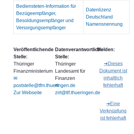
Bediensteten-Information für
Datenlizenz
Bezügeempfänger,
Deutschland
Besoldungsempfänger und
Namensnennung
Versorgungsempfänger
Veröffentlichende
Datenverantwortliche
Melden:
Stelle:
Stelle:
➔Dieses
Thüringer
Thüringer
Dokument ist
Finanzministerium
Landesamt für
inhaltlich
✉
Finanzen
fehlerhaft
poststelle@tfm.thueringen.de
✉
Zur Webseite
zirt@tlf.thueringen.de
➔Eine
Verknüpfung
ist fehlerhaft