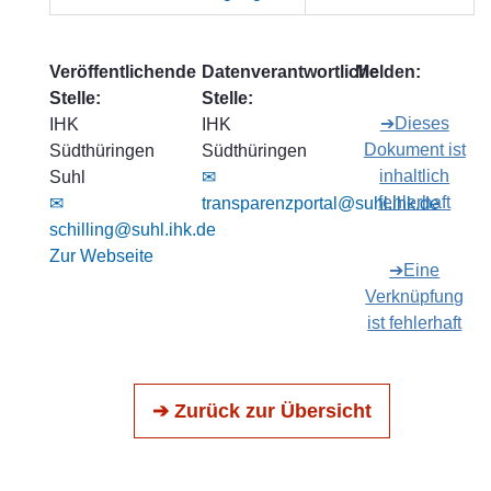
Veröffentlichende
Datenverantwortliche
Melden:
Stelle:
Stelle:
➔Dieses
IHK
IHK
Dokument ist
Südthüringen
Südthüringen
inhaltlich
Suhl
✉
fehlerhaft
✉
transparenzportal@suhl.ihk.de
schilling@suhl.ihk.de
Zur Webseite
➔Eine
Verknüpfung
ist fehlerhaft
➔ Zurück zur Übersicht