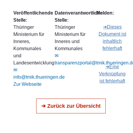
Veröffentlichende
Datenverantwortliche
Melden:
Stelle:
Stelle:
➔Dieses
Thüringer
Thüringer
Dokument ist
Ministerium für
Ministerium für
inhaltlich
Inneres,
Inneres und
fehlerhaft
Kommunales
Kommunales
und
✉
Landesentwicklung
transparenzportal@tmik.thueringen.d
➔Eine
✉
Verknüpfung
info@tmik.thueringen.de
ist fehlerhaft
Zur Webseite
➔ Zurück zur Übersicht