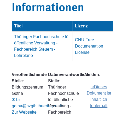
Informationen
Titel
Lizenz
Thüringer Fachhochschule für
GNU Free
öffentliche Verwaltung -
Documentation
Fachbereich Steuern -
License
Lehrpläne
Veröffentlichende
Datenverantwortliche
Melden:
Stelle:
Stelle:
➔Dieses
Bildungszentrum
Thüringer
Dokument ist
Gotha
Fachhochschule
inhaltlich
✉ bz-
für öffentliche
fehlerhaft
gotha@bzgth.thueringen.de
Verwaltung -
Zur Webseite
Fachbereich