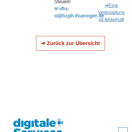
Steuern
➔Eine
✉ vfhs-
Verknüpfung
st@bzgth.thueringen.de
ist fehlerhaft
➔ Zurück zur Übersicht