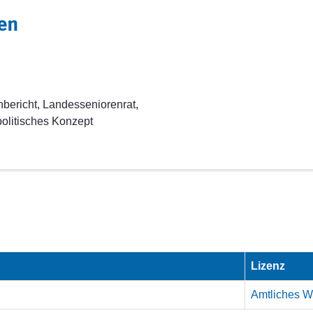
en
bericht, Landesseniorenrat,
olitisches Konzept
Lizenz
Amtliches We