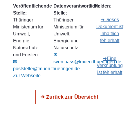
Veröffentlichende
Datenverantwortliche
Melden:
Stelle:
Stelle:
➔Dieses
Thüringer
Thüringer
Dokument ist
Ministerium für
Ministerium für
inhaltlich
Umwelt,
Umwelt,
fehlerhaft
Energie,
Energie und
Naturschutz
Naturschutz
und Forsten
✉
➔Eine
✉
sven.hass@tmuen.thueringen.de
Verknüpfung
poststelle@tmuen.thueringen.de
ist fehlerhaft
Zur Webseite
➔ Zurück zur Übersicht