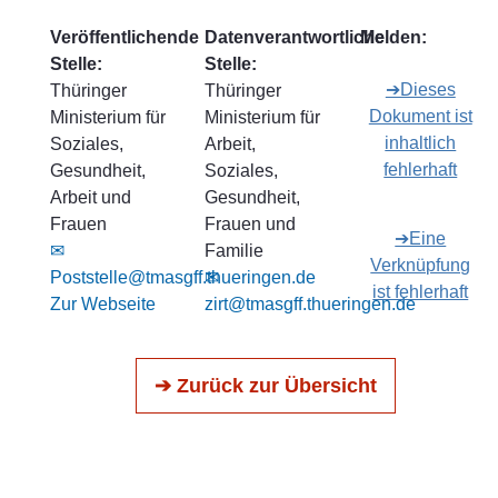
Veröffentlichende
Datenverantwortliche
Melden:
Stelle:
Stelle:
➔Dieses
Thüringer
Thüringer
Dokument ist
Ministerium für
Ministerium für
inhaltlich
Soziales,
Arbeit,
fehlerhaft
Gesundheit,
Soziales,
Arbeit und
Gesundheit,
Frauen
Frauen und
➔Eine
✉
Familie
Verknüpfung
Poststelle@tmasgff.thueringen.de
✉
ist fehlerhaft
Zur Webseite
zirt@tmasgff.thueringen.de
➔ Zurück zur Übersicht