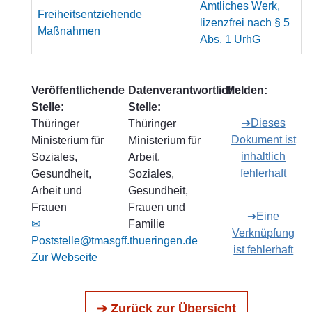
Amtliches Werk,
Freiheitsentziehende
lizenzfrei nach § 5
Maßnahmen
Abs. 1 UrhG
Veröffentlichende
Datenverantwortliche
Melden:
Stelle:
Stelle:
➔Dieses
Thüringer
Thüringer
Dokument ist
Ministerium für
Ministerium für
inhaltlich
Soziales,
Arbeit,
fehlerhaft
Gesundheit,
Soziales,
Arbeit und
Gesundheit,
Frauen
Frauen und
➔Eine
✉
Familie
Verknüpfung
Poststelle@tmasgff.thueringen.de
ist fehlerhaft
Zur Webseite
➔ Zurück zur Übersicht