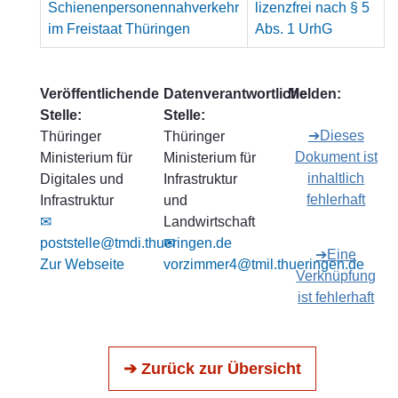
Schienenpersonennahverkehr
lizenzfrei nach § 5
im Freistaat Thüringen
Abs. 1 UrhG
Veröffentlichende
Datenverantwortliche
Melden:
Stelle:
Stelle:
➔Dieses
Thüringer
Thüringer
Dokument ist
Ministerium für
Ministerium für
inhaltlich
Digitales und
Infrastruktur
fehlerhaft
Infrastruktur
und
✉
Landwirtschaft
poststelle@tmdi.thueringen.de
✉
➔Eine
Zur Webseite
vorzimmer4@tmil.thueringen.de
Verknüpfung
ist fehlerhaft
➔ Zurück zur Übersicht