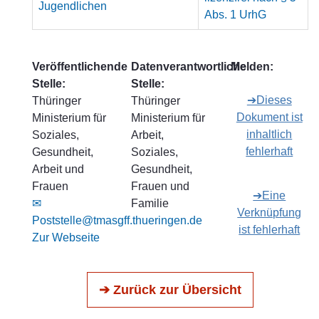
Jugendlichen
Abs. 1 UrhG
Veröffentlichende
Datenverantwortliche
Melden:
Stelle:
Stelle:
➔Dieses
Thüringer
Thüringer
Dokument ist
Ministerium für
Ministerium für
inhaltlich
Soziales,
Arbeit,
fehlerhaft
Gesundheit,
Soziales,
Arbeit und
Gesundheit,
Frauen
Frauen und
➔Eine
✉
Familie
Verknüpfung
Poststelle@tmasgff.thueringen.de
ist fehlerhaft
Zur Webseite
➔ Zurück zur Übersicht