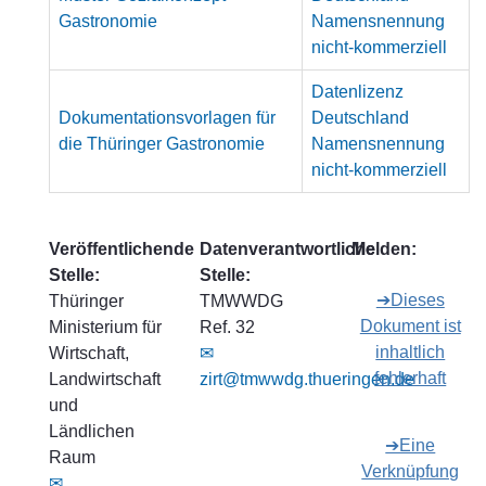
Gastronomie
Namensnennung
nicht-kommerziell
Datenlizenz
Dokumentationsvorlagen für
Deutschland
die Thüringer Gastronomie
Namensnennung
nicht-kommerziell
Veröffentlichende
Datenverantwortliche
Melden:
Stelle:
Stelle:
➔Dieses
Thüringer
TMWWDG
Dokument ist
Ministerium für
Ref. 32
inhaltlich
Wirtschaft,
✉
fehlerhaft
Landwirtschaft
zirt@tmwwdg.thueringen.de
und
Ländlichen
➔Eine
Raum
Verknüpfung
✉