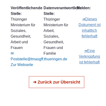
Veröffentlichende
Datenverantwortliche
Melden:
Stelle:
Stelle:
➔Dieses
Thüringer
Thüringer
Dokument ist
Ministerium für
Ministerium für
inhaltlich
Soziales,
Arbeit,
fehlerhaft
Gesundheit,
Soziales,
Arbeit und
Gesundheit,
Frauen
Frauen und
➔Eine
✉
Familie
Verknüpfung
Poststelle@tmasgff.thueringen.de
ist fehlerhaft
Zur Webseite
➔ Zurück zur Übersicht