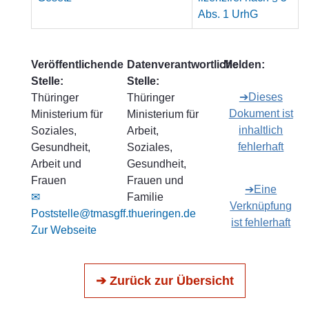
Abs. 1 UrhG
Veröffentlichende
Datenverantwortliche
Melden:
Stelle:
Stelle:
➔Dieses
Thüringer
Thüringer
Dokument ist
Ministerium für
Ministerium für
inhaltlich
Soziales,
Arbeit,
fehlerhaft
Gesundheit,
Soziales,
Arbeit und
Gesundheit,
Frauen
Frauen und
➔Eine
✉
Familie
Verknüpfung
Poststelle@tmasgff.thueringen.de
ist fehlerhaft
Zur Webseite
➔ Zurück zur Übersicht