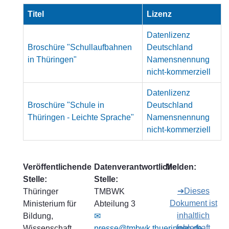
Titel
Lizenz
Datenlizenz
Broschüre "Schullaufbahnen
Deutschland
in Thüringen"
Namensnennung
nicht-kommerziell
Datenlizenz
Broschüre "Schule in
Deutschland
Thüringen - Leichte Sprache"
Namensnennung
nicht-kommerziell
Veröffentlichende
Datenverantwortliche
Melden:
Stelle:
Stelle:
➔Dieses
Thüringer
TMBWK
Dokument ist
Ministerium für
Abteilung 3
inhaltlich
Bildung,
✉
fehlerhaft
Wissenschaft
presse@tmbwk.thueringen.de