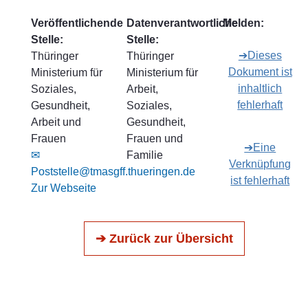
Veröffentlichende
Datenverantwortliche
Melden:
Stelle:
Stelle:
➔Dieses
Thüringer
Thüringer
Dokument ist
Ministerium für
Ministerium für
inhaltlich
Soziales,
Arbeit,
fehlerhaft
Gesundheit,
Soziales,
Arbeit und
Gesundheit,
Frauen
Frauen und
➔Eine
✉
Familie
Verknüpfung
Poststelle@tmasgff.thueringen.de
ist fehlerhaft
Zur Webseite
➔ Zurück zur Übersicht