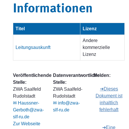
Informationen
Titel
Lizenz
Andere
Leitungsauskunft
kommerzielle
Lizenz
Veröffentlichende
Datenverantwortliche
Melden:
Stelle:
Stelle:
➔Dieses
ZWA Saalfeld
ZWA Saalfeld-
Dokument ist
Rudolstadt
Rudolstadt
inhaltlich
✉ Haussner-
✉ info@zwa-
fehlerhaft
Gerboth@zwa-
slf-ru.de
slf-ru.de
Zur Webseite
➔Eine