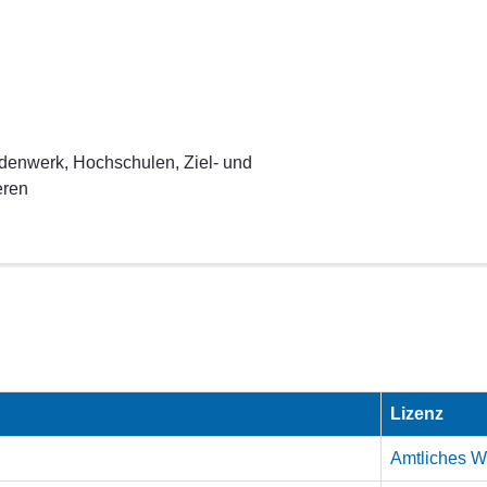
enwerk, Hochschulen, Ziel- und
eren
Lizenz
Amtliches We