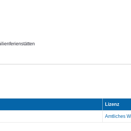
lienferienstätten
Lizenz
Amtliches We