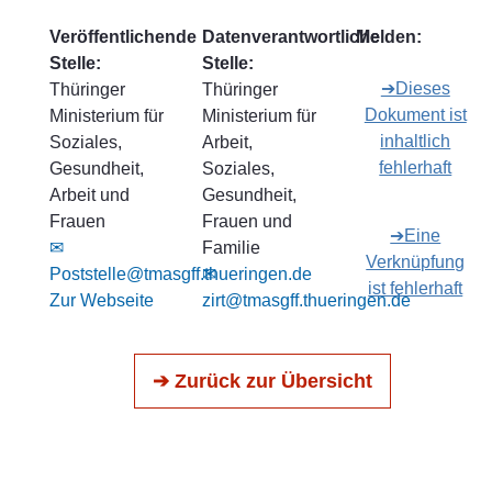
Veröffentlichende
Datenverantwortliche
Melden:
Stelle:
Stelle:
➔Dieses
Thüringer
Thüringer
Dokument ist
Ministerium für
Ministerium für
inhaltlich
Soziales,
Arbeit,
fehlerhaft
Gesundheit,
Soziales,
Arbeit und
Gesundheit,
Frauen
Frauen und
➔Eine
✉
Familie
Verknüpfung
Poststelle@tmasgff.thueringen.de
✉
ist fehlerhaft
Zur Webseite
zirt@tmasgff.thueringen.de
➔ Zurück zur Übersicht