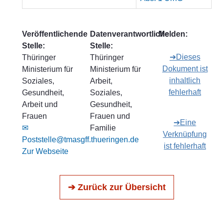
Veröffentlichende
Datenverantwortliche
Melden:
Stelle:
Stelle:
➔Dieses
Thüringer
Thüringer
Dokument ist
Ministerium für
Ministerium für
inhaltlich
Soziales,
Arbeit,
fehlerhaft
Gesundheit,
Soziales,
Arbeit und
Gesundheit,
Frauen
Frauen und
➔Eine
✉
Familie
Verknüpfung
Poststelle@tmasgff.thueringen.de
ist fehlerhaft
Zur Webseite
➔ Zurück zur Übersicht