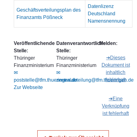
Datenlizenz
Geschäftsverteilungsplan des
Deutschland
Finanzamts Pößneck
Namensnennung
Veröffentlichende
Datenverantwortliche
Melden:
Stelle:
Stelle:
➔Dieses
Thüringer
Thüringer
Dokument ist
Finanzministerium
Finanzministerium
inhaltlich
✉
✉
fehlerhaft
poststelle@tfm.thueringen.de
zentralabteilung@tfm.thueringen.de
Zur Webseite
➔Eine
Verknüpfung
ist fehlerhaft