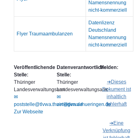
Namensnennung
nicht-kommerziell
Datenlizenz
Deutschland
Flyer Traumaambulanzen
Namensnennung
nicht-kommerziell
Veröffentlichende
Datenverantwortliche
Melden:
Stelle:
Stelle:
➔Dieses
Thüringer
Thüringer
Dokument ist
Landesverwaltungsamt
Landesverwaltungsamt
inhaltlich
✉
✉
fehlerhaft
poststelle@tlvwa.thueringen.de
zirt@tlvwa.thueringen.de
Zur Webseite
➔Eine
Verknüpfung
ist fehlerhaft