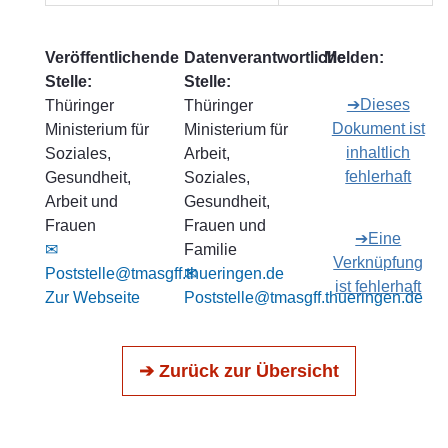
Veröffentlichende
Datenverantwortliche
Melden:
Stelle:
Stelle:
➔Dieses
Thüringer
Thüringer
Dokument ist
Ministerium für
Ministerium für
inhaltlich
Soziales,
Arbeit,
fehlerhaft
Gesundheit,
Soziales,
Arbeit und
Gesundheit,
Frauen
Frauen und
➔Eine
✉
Familie
Verknüpfung
Poststelle@tmasgff.thueringen.de
✉
ist fehlerhaft
Zur Webseite
Poststelle@tmasgff.thueringen.de
➔ Zurück zur Übersicht