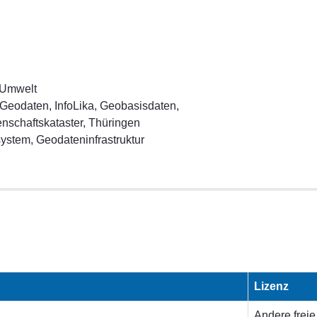
 Umwelt
Geodaten, InfoLika, Geobasisdaten,
nschaftskataster, Thüringen
ystem, Geodateninfrastruktur
Lizenz
Andere freie