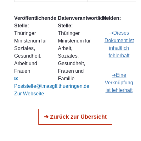
Veröffentlichende
Datenverantwortliche
Melden:
Stelle:
Stelle:
➔Dieses
Thüringer
Thüringer
Dokument ist
Ministerium für
Ministerium für
inhaltlich
Soziales,
Arbeit,
fehlerhaft
Gesundheit,
Soziales,
Arbeit und
Gesundheit,
Frauen
Frauen und
➔Eine
✉
Familie
Verknüpfung
Poststelle@tmasgff.thueringen.de
ist fehlerhaft
Zur Webseite
➔ Zurück zur Übersicht