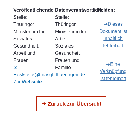
Veröffentlichende
Datenverantwortliche
Melden:
Stelle:
Stelle:
➔Dieses
Thüringer
Thüringer
Dokument ist
Ministerium für
Ministerium für
inhaltlich
Soziales,
Arbeit,
fehlerhaft
Gesundheit,
Soziales,
Arbeit und
Gesundheit,
Frauen
Frauen und
➔Eine
✉
Familie
Verknüpfung
Poststelle@tmasgff.thueringen.de
ist fehlerhaft
Zur Webseite
➔ Zurück zur Übersicht