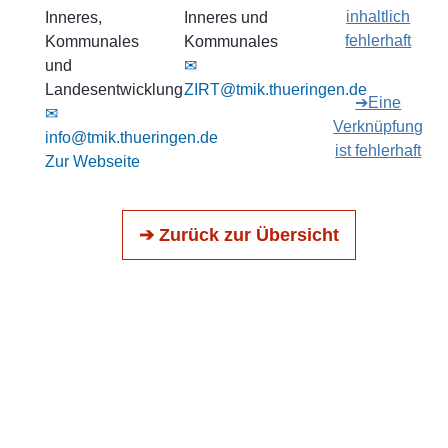
inhaltlich
Inneres,
Inneres und
fehlerhaft
Kommunales
Kommunales
und
✉
Landesentwicklung
ZIRT@tmik.thueringen.de
➔Eine
✉
Verknüpfung
info@tmik.thueringen.de
ist fehlerhaft
Zur Webseite
➔ Zurück zur Übersicht