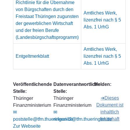
Richtlinie für die Übernahme
von Bürgschaften durch den
Amtliches Werk,
Freistaat Thüringen zugunsten
lizenzfrei nach § 5
der gewerblichen Wirtschaft
Abs. 1 UrhG
und der freien Berufe
(Landesbürgschaftsprogramm)
Amtliches Werk,
Entgeltmerkblatt
lizenzfrei nach § 5
Abs. 1 UrhG
Veröffentlichende
Datenverantwortliche
Melden:
Stelle:
Stelle:
➔Dieses
Thüringer
Thüringer
Dokument ist
Finanzministerium
Finanzministerium
inhaltlich
✉
✉
fehlerhaft
poststelle@tfm.thueringen.de
referat42@tfm.thueringen.de
Zur Webseite