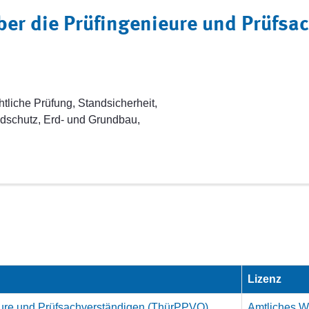
ber die Prüfingenieure und Prüfsa
tliche Prüfung, Standsicherheit,
dschutz, Erd- und Grundbau,
Lizenz
eure und Prüfsachverständigen (ThürPPVO)
Amtliches We