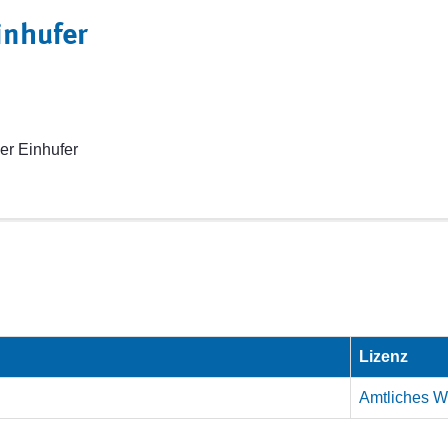
inhufer
er Einhufer
Lizenz
Amtliches We