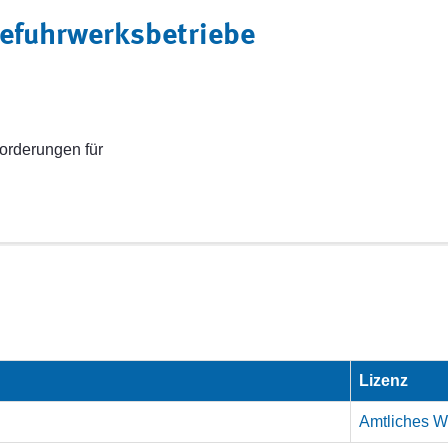
defuhrwerksbetriebe
orderungen für
Lizenz
Amtliches We