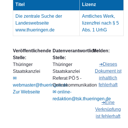
Titel
Lizenz
Die zentrale Suche der
Amtliches Werk,
Landeswebseite
lizenzfrei nach § 5
www.thueringen.de
Abs. 1 UrhG
Veröffentlichende
Datenverantwortliche
Melden:
Stelle:
Stelle:
➔Dieses
Thüringer
Thüringer
Dokument ist
Staatskanzlei
Staatskanzlei
inhaltlich
✉
Referat PÖ 5 -
fehlerhaft
webmaster@thueringen.de
Onlinekommunikation
Zur Webseite
✉ online-
redaktion@tsk.thueringen.de
➔Eine
Verknüpfung
ist fehlerhaft