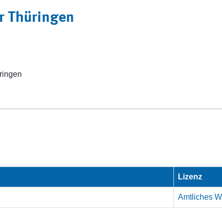
r Thüringen
ringen
Lizenz
Amtliches We