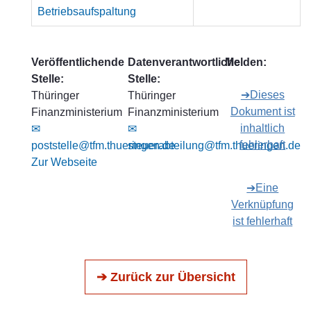
Betriebsaufspaltung
Veröffentlichende
Datenverantwortliche
Melden:
Stelle:
Stelle:
➔Dieses
Thüringer
Thüringer
Dokument ist
Finanzministerium
Finanzministerium
inhaltlich
✉
✉
fehlerhaft
poststelle@tfm.thueringen.de
steuerabteilung@tfm.thueringen.de
Zur Webseite
➔Eine
Verknüpfung
ist fehlerhaft
➔ Zurück zur Übersicht