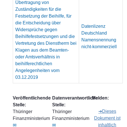
Übertragung von
Zuständigkeiten für die
Festsetzung der Beihilfe, für
die Entscheidung über
Datenlizenz
Widersprüche gegen
Deutschland
Beihilfefestsetzungen und die
Namensnennung
Vertretung des Dienstherrn bei
nicht-kommerziell
Klagen aus dem Beamten-
oder Amtsverhältnis in
beihilferechtlichen
Angelegenheiten vom
03.12.2019
Veröffentlichende
Datenverantwortliche
Melden:
Stelle:
Stelle:
➔Dieses
Thüringer
Thüringer
Dokument ist
Finanzministerium
Finanzministerium
inhaltlich
✉
✉