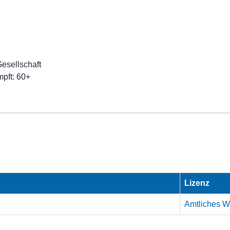
esellschaft
mpft: 60+
Lizenz
Amtliches We