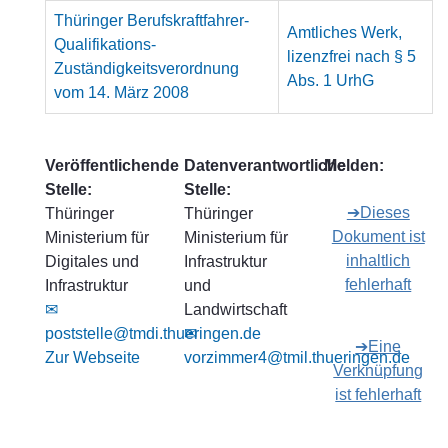
Thüringer Berufskraftfahrer-
Amtliches Werk,
Qualifikations-
lizenzfrei nach § 5
Zuständigkeitsverordnung
Abs. 1 UrhG
vom 14. März 2008
Veröffentlichende
Datenverantwortliche
Melden:
Stelle:
Stelle:
➔Dieses
Thüringer
Thüringer
Dokument ist
Ministerium für
Ministerium für
inhaltlich
Digitales und
Infrastruktur
fehlerhaft
Infrastruktur
und
✉
Landwirtschaft
poststelle@tmdi.thueringen.de
✉
➔Eine
Zur Webseite
vorzimmer4@tmil.thueringen.de
Verknüpfung
ist fehlerhaft