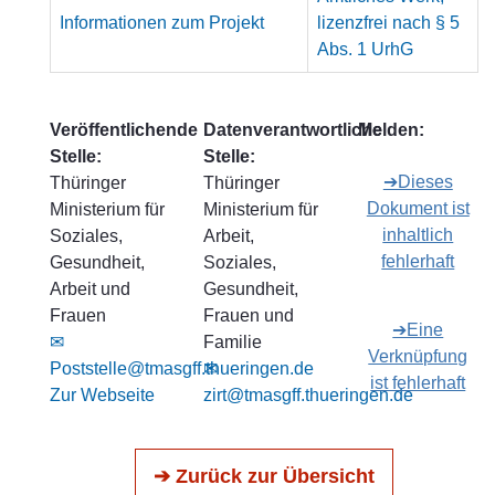
Informationen zum Projekt
lizenzfrei nach § 5
Abs. 1 UrhG
Veröffentlichende
Datenverantwortliche
Melden:
Stelle:
Stelle:
➔Dieses
Thüringer
Thüringer
Dokument ist
Ministerium für
Ministerium für
inhaltlich
Soziales,
Arbeit,
fehlerhaft
Gesundheit,
Soziales,
Arbeit und
Gesundheit,
Frauen
Frauen und
➔Eine
✉
Familie
Verknüpfung
Poststelle@tmasgff.thueringen.de
✉
ist fehlerhaft
Zur Webseite
zirt@tmasgff.thueringen.de
➔ Zurück zur Übersicht