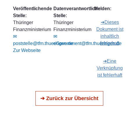
Veröffentlichende
Datenverantwortliche
Melden:
Stelle:
Stelle:
➔Dieses
Thüringer
Thüringer
Dokument ist
Finanzministerium
Finanzministerium
inhaltlich
✉
✉
fehlerhaft
poststelle@tfm.thueringen.de
eGovernment@tfm.thueringen.de
Zur Webseite
➔Eine
Verknüpfung
ist fehlerhaft
➔ Zurück zur Übersicht