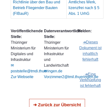
Richtlinie über den Bau und
Amtliches Werk,
Betrieb Fliegender Bauten
lizenzfrei nach § 5
(FlBauR)
Abs. 1 UrhG
Veröffentlichende
Datenverantwortliche
Melden:
Stelle:
Stelle:
➔Dieses
Thüringer
Thüringer
Dokument ist
Ministerium für
Ministerium für
inhaltlich
Digitales und
Infrastruktur
fehlerhaft
Infrastruktur
und
✉
Landwirtschaft
poststelle@tmdi.thueringen.de
✉
➔Eine
Zur Webseite
Vorzimmer2@tmil.thueringen.de
Verknüpfung
ist fehlerhaft
➔ Zurück zur Übersicht