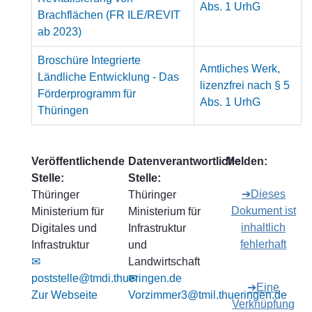
Abs. 1 UrhG
Brachflächen (FR ILE/REVIT
ab 2023)
Broschüre Integrierte
Amtliches Werk,
Ländliche Entwicklung - Das
lizenzfrei nach § 5
Förderprogramm für
Abs. 1 UrhG
Thüringen
Veröffentlichende
Datenverantwortliche
Melden:
Stelle:
Stelle:
➔Dieses
Thüringer
Thüringer
Dokument ist
Ministerium für
Ministerium für
inhaltlich
Digitales und
Infrastruktur
fehlerhaft
Infrastruktur
und
✉
Landwirtschaft
poststelle@tmdi.thueringen.de
✉
➔Eine
Zur Webseite
Vorzimmer3@tmil.thueringen.de
Verknüpfung