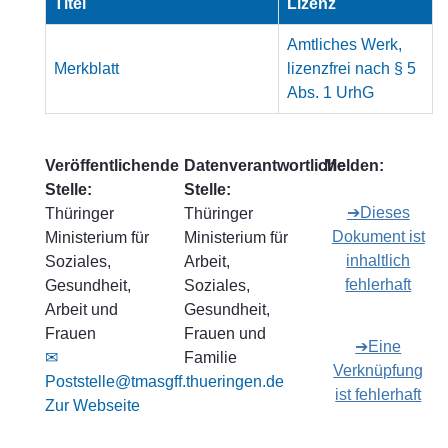
Titel
Lizenz
Amtliches Werk,
Merkblatt
lizenzfrei nach § 5
Abs. 1 UrhG
Veröffentlichende
Datenverantwortliche
Melden:
Stelle:
Stelle:
➔Dieses
Thüringer
Thüringer
Dokument ist
Ministerium für
Ministerium für
inhaltlich
Soziales,
Arbeit,
fehlerhaft
Gesundheit,
Soziales,
Arbeit und
Gesundheit,
Frauen
Frauen und
➔Eine
✉
Familie
Verknüpfung
Poststelle@tmasgff.thueringen.de
ist fehlerhaft
Zur Webseite