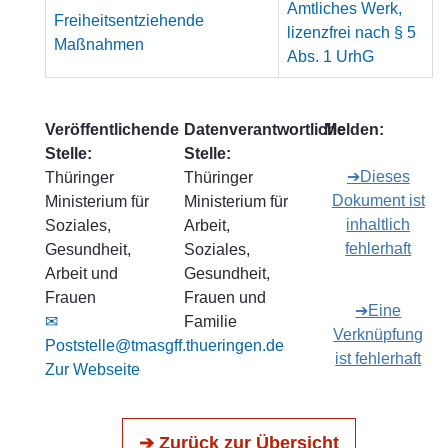
Amtliches Werk,
Freiheitsentziehende
lizenzfrei nach § 5
Maßnahmen
Abs. 1 UrhG
Veröffentlichende
Datenverantwortliche
Melden:
Stelle:
Stelle:
➔Dieses
Thüringer
Thüringer
Dokument ist
Ministerium für
Ministerium für
inhaltlich
Soziales,
Arbeit,
fehlerhaft
Gesundheit,
Soziales,
Arbeit und
Gesundheit,
Frauen
Frauen und
➔Eine
✉
Familie
Verknüpfung
Poststelle@tmasgff.thueringen.de
ist fehlerhaft
Zur Webseite
➔ Zurück zur Übersicht