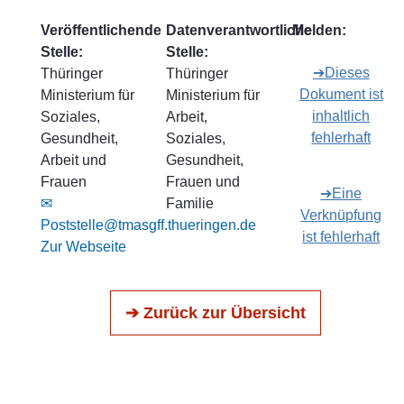
Veröffentlichende
Datenverantwortliche
Melden:
Stelle:
Stelle:
➔Dieses
Thüringer
Thüringer
Dokument ist
Ministerium für
Ministerium für
inhaltlich
Soziales,
Arbeit,
fehlerhaft
Gesundheit,
Soziales,
Arbeit und
Gesundheit,
Frauen
Frauen und
➔Eine
✉
Familie
Verknüpfung
Poststelle@tmasgff.thueringen.de
ist fehlerhaft
Zur Webseite
➔ Zurück zur Übersicht