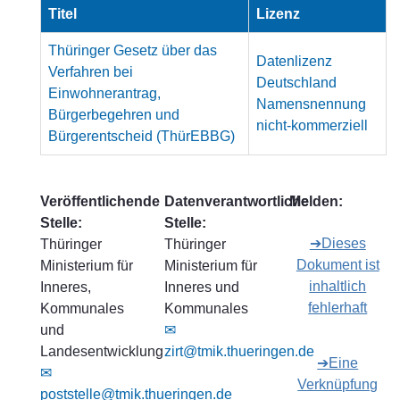
Titel
Lizenz
Thüringer Gesetz über das
Datenlizenz
Verfahren bei
Deutschland
Einwohnerantrag,
Namensnennung
Bürgerbegehren und
nicht-kommerziell
Bürgerentscheid (ThürEBBG)
Veröffentlichende
Datenverantwortliche
Melden:
Stelle:
Stelle:
➔Dieses
Thüringer
Thüringer
Dokument ist
Ministerium für
Ministerium für
inhaltlich
Inneres,
Inneres und
fehlerhaft
Kommunales
Kommunales
und
✉
Landesentwicklung
zirt@tmik.thueringen.de
➔Eine
✉
Verknüpfung
poststelle@tmik.thueringen.de