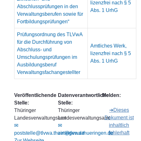
lizenzfrei nach § 5
Abschlussprüfungen in den
Abs. 1 UrhG
Verwaltungsberufen sowie für
Fortbildungsprüfungen“
Prüfungsordnung des TLVwA
für die Durchführung von
Amtliches Werk,
Abschluss- und
lizenzfrei nach § 5
Umschulungsprüfungen im
Abs. 1 UrhG
Ausbildungsberuf
Verwaltungsfachangestellter
Veröffentlichende
Datenverantwortliche
Melden:
Stelle:
Stelle:
➔Dieses
Thüringer
Thüringer
Dokument ist
Landesverwaltungsamt
Landesverwaltungsamt
inhaltlich
✉
✉
fehlerhaft
poststelle@tlvwa.thueringen.de
zirt@tlvwa.thueringen.de
Zur Webseite