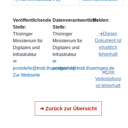
Veröffentlichende
Datenverantwortliche
Melden:
Stelle:
Stelle:
➔Dieses
Thüringer
Thüringer
Dokument ist
Ministerium für
Ministerium für
inhaltlich
Digitales und
Digitales und
fehlerhaft
Infrastruktur
Infrastruktur
✉
✉
poststelle@tmdi.thueringen.de
poststelle@tmdi.thueringen.de
➔Eine
Zur Webseite
Verknüpfung
ist fehlerhaft
➔ Zurück zur Übersicht