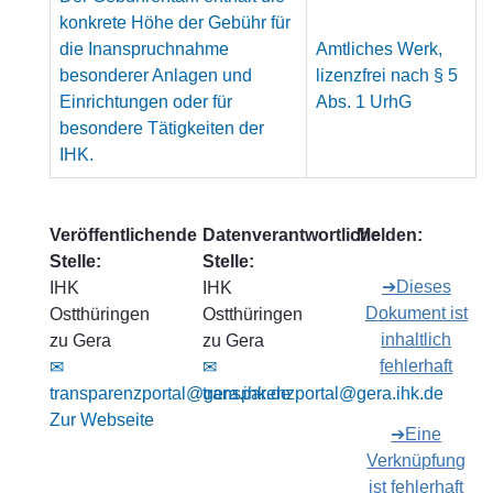
konkrete Höhe der Gebühr für
die Inanspruchnahme
Amtliches Werk,
besonderer Anlagen und
lizenzfrei nach § 5
Einrichtungen oder für
Abs. 1 UrhG
besondere Tätigkeiten der
IHK.
Veröffentlichende
Datenverantwortliche
Melden:
Stelle:
Stelle:
➔Dieses
IHK
IHK
Dokument ist
Ostthüringen
Ostthüringen
inhaltlich
zu Gera
zu Gera
fehlerhaft
✉
✉
transparenzportal@gera.ihk.de
transparenzportal@gera.ihk.de
Zur Webseite
➔Eine
Verknüpfung
ist fehlerhaft