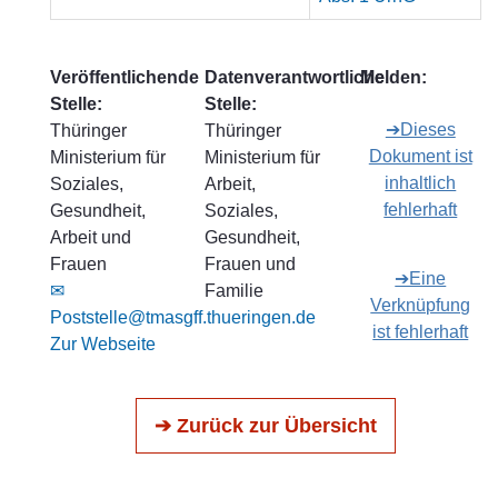
Veröffentlichende
Datenverantwortliche
Melden:
Stelle:
Stelle:
➔Dieses
Thüringer
Thüringer
Dokument ist
Ministerium für
Ministerium für
inhaltlich
Soziales,
Arbeit,
fehlerhaft
Gesundheit,
Soziales,
Arbeit und
Gesundheit,
Frauen
Frauen und
➔Eine
✉
Familie
Verknüpfung
Poststelle@tmasgff.thueringen.de
ist fehlerhaft
Zur Webseite
➔ Zurück zur Übersicht